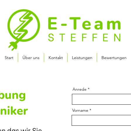
Start
Über uns
Kontakt
Leistungen
Bewertungen
Anrede
bung
niker
Vorname
n das wir Sie